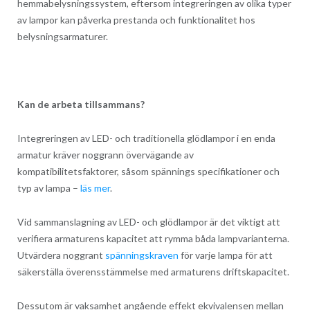
hemmabelysningssystem, eftersom integreringen av olika typer
av lampor kan påverka prestanda och funktionalitet hos
belysningsarmaturer.
Kan de arbeta tillsammans?
Integreringen av LED- och traditionella glödlampor i en enda
armatur kräver noggrann övervägande av
kompatibilitetsfaktorer, såsom spännings specifikationer och
typ av lampa –
läs mer
.
Vid sammanslagning av LED- och glödlampor är det viktigt att
verifiera armaturens kapacitet att rymma båda lampvarianterna.
Utvärdera noggrant
spänningskraven
för varje lampa för att
säkerställa överensstämmelse med armaturens driftskapacitet.
Dessutom är vaksamhet angående effekt ekvivalensen mellan