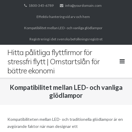
Skip
1800-345-6789
info@yourdomain.com
to
Effektiv hantering vid arv och hem
content
Kompatibilitet mellan LED- och vanliga glödlampor
Registrering i det svenska befolkningsregistret
Hitta pålitliga flyttfirmor för
stressfri flytt | Omstartslån för
bättre ekonomi
Kompatibilitet mellan LED- och vanliga
glödlampor
Kompatibiliteten mellan LED- och traditionella glödlampor är en
avgörande faktor när man designar ett