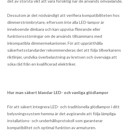
det av största vikt att vara försiktig när de används omväxlande.
Dessutom är det nödvändigt att verifiera kompatibiliteten hos
dimmerströmbrytare, eftersom inte alla LED-lampor är
inneboende dimbara och kan uppvisa flimrande eller
funktionsstörningar om de används tillsammans med
inkompatibla dimmermekanismer. För att upprätthålla
säkerhetsstandarder rekommenderas det att följa tillverkarens
riktlinjer, undvika överbelastning av kretsen och överväga att
söka råd från en kvalificerad elektriker.
Hur man säkert blandar LED- och vanliga glödlampor
För att säkert integrera LED- och traditionella glödlampor i ditt
belysningssystem hemma är det avgörande att följa lämpliga
installations- och underhållsprotokoll som garanterar
kompatibilitet och optimal funktion av armaturen.