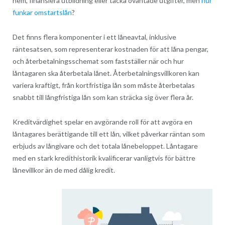
hem, finansiera utbildning eller täcka oväntade utgifter, men
hur
funkar omstartslån
?
Det finns flera komponenter i ett låneavtal, inklusive
räntesatsen, som representerar kostnaden för att låna pengar,
och återbetalningsschemat som fastställer när och hur
låntagaren ska återbetala lånet. Återbetalningsvillkoren kan
variera kraftigt, från kortfristiga lån som måste återbetalas
snabbt till långfristiga lån som kan sträcka sig över flera år.
Kreditvärdighet spelar en avgörande roll för att avgöra en
låntagares berättigande till ett lån, vilket påverkar räntan som
erbjuds av långivare och det totala lånebeloppet. Låntagare
med en stark kredithistorik kvalificerar vanligtvis för bättre
lånevillkor än de med dålig kredit.