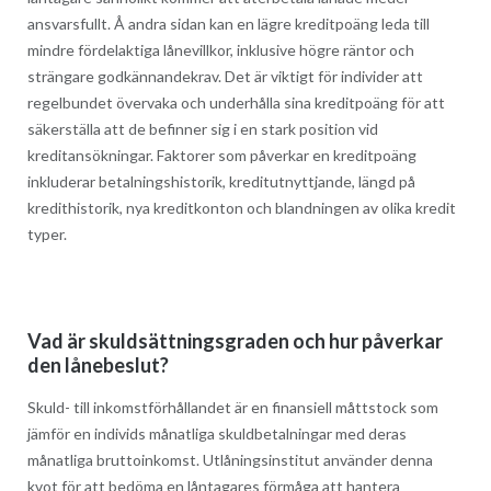
ansvarsfullt. Å andra sidan kan en lägre kreditpoäng leda till
mindre fördelaktiga lånevillkor, inklusive högre räntor och
strängare godkännandekrav. Det är viktigt för individer att
regelbundet övervaka och underhålla sina kreditpoäng för att
säkerställa att de befinner sig i en stark position vid
kreditansökningar. Faktorer som påverkar en kreditpoäng
inkluderar betalningshistorik, kreditutnyttjande, längd på
kredithistorik, nya kreditkonton och blandningen av olika kredit
typer.
Vad är skuldsättningsgraden och hur påverkar
den lånebeslut?
Skuld- till inkomstförhållandet är en finansiell måttstock som
jämför en individs månatliga skuldbetalningar med deras
månatliga bruttoinkomst. Utlåningsinstitut använder denna
kvot för att bedöma en låntagares förmåga att hantera