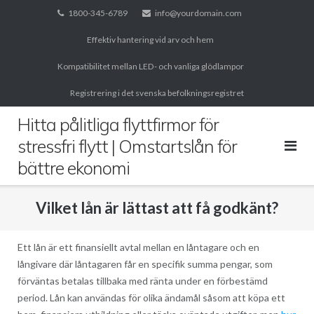
Skip
1800-345-6789
info@yourdomain.com
to
Effektiv hantering vid arv och hem
content
Kompatibilitet mellan LED- och vanliga glödlampor
Registrering i det svenska befolkningsregistret
Hitta pålitliga flyttfirmor för
stressfri flytt | Omstartslån för
bättre ekonomi
Vilket lån är lättast att få godkänt?
Ett lån är ett finansiellt avtal mellan en låntagare och en
långivare där låntagaren får en specifik summa pengar, som
förväntas betalas tillbaka med ränta under en förbestämd
period. Lån kan användas för olika ändamål såsom att köpa ett