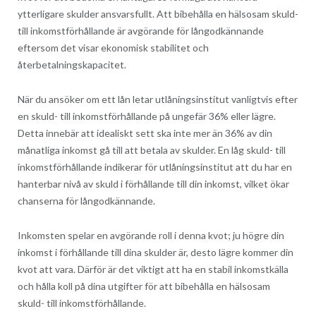
ytterligare skulder ansvarsfullt. Att bibehålla en hälsosam skuld-
till inkomstförhållande är avgörande för långodkännande
eftersom det visar ekonomisk stabilitet och
återbetalningskapacitet.
När du ansöker om ett lån letar utlåningsinstitut vanligtvis efter
en skuld- till inkomstförhållande på ungefär 36% eller lägre.
Detta innebär att idealiskt sett ska inte mer än 36% av din
månatliga inkomst gå till att betala av skulder. En låg skuld- till
inkomstförhållande indikerar för utlåningsinstitut att du har en
hanterbar nivå av skuld i förhållande till din inkomst, vilket ökar
chanserna för långodkännande.
Inkomsten spelar en avgörande roll i denna kvot; ju högre din
inkomst i förhållande till dina skulder är, desto lägre kommer din
kvot att vara. Därför är det viktigt att ha en stabil inkomstkälla
och hålla koll på dina utgifter för att bibehålla en hälsosam
skuld- till inkomstförhållande.