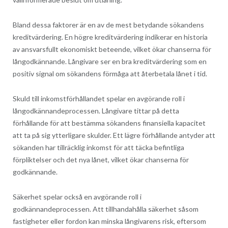
Bland dessa faktorer är en av de mest betydande sökandens
kreditvärdering. En högre kreditvärdering indikerar en historia
av ansvarsfullt ekonomiskt beteende, vilket ökar chanserna för
långodkännande. Långivare ser en bra kreditvärdering som en
positiv signal om sökandens förmåga att återbetala lånet i tid.
Skuld till inkomstförhållandet spelar en avgörande roll i
långodkännandeprocessen. Långivare tittar på detta
förhållande för att bestämma sökandens finansiella kapacitet
att ta på sig ytterligare skulder. Ett lägre förhållande antyder att
sökanden har tillräcklig inkomst för att täcka befintliga
förpliktelser och det nya lånet, vilket ökar chanserna för
godkännande.
Säkerhet spelar också en avgörande roll i
godkännandeprocessen. Att tillhandahålla säkerhet såsom
fastigheter eller fordon kan minska långivarens risk, eftersom