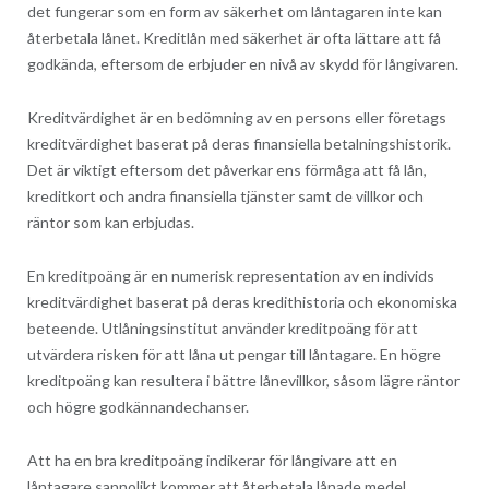
det fungerar som en form av säkerhet om låntagaren inte kan
återbetala lånet. Kreditlån med säkerhet är ofta lättare att få
godkända, eftersom de erbjuder en nivå av skydd för långivaren.
Kreditvärdighet är en bedömning av en persons eller företags
kreditvärdighet baserat på deras finansiella betalningshistorik.
Det är viktigt eftersom det påverkar ens förmåga att få lån,
kreditkort och andra finansiella tjänster samt de villkor och
räntor som kan erbjudas.
En kreditpoäng är en numerisk representation av en individs
kreditvärdighet baserat på deras kredithistoria och ekonomiska
beteende. Utlåningsinstitut använder kreditpoäng för att
utvärdera risken för att låna ut pengar till låntagare. En högre
kreditpoäng kan resultera i bättre lånevillkor, såsom lägre räntor
och högre godkännandechanser.
Att ha en bra kreditpoäng indikerar för långivare att en
låntagare sannolikt kommer att återbetala lånade medel